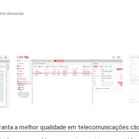
orme demanda.
efones
Email:
) 4063-9927
suporte@life-sip.com
) 4063-9927
comercial@life-sip.com
) 4063-7464
05915052
(31) 4063-9927
aranta a melhor qualidade em telecomunicações cl