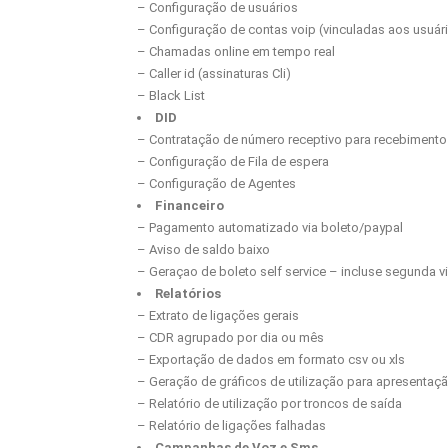
– Configuração de usuários
– Configuração de contas voip (vinculadas aos usuár
– Chamadas online em tempo real
– Caller id (assinaturas Cli)
– Black List
DID
– Contratação de número receptivo para recebiment
– Configuração de Fila de espera
– Configuração de Agentes
Financeiro
– Pagamento automatizado via boleto/paypal
– Aviso de saldo baixo
– Geraçao de boleto self service – incluse segunda v
Relatórios
– Extrato de ligações gerais
– CDR agrupado por dia ou mês
– Exportação de dados em formato csv ou xls
– Geração de gráficos de utilização para apresentaçã
– Relatório de utilização por troncos de saída
– Relatório de ligações falhadas
Campanhas de Voz e Sms