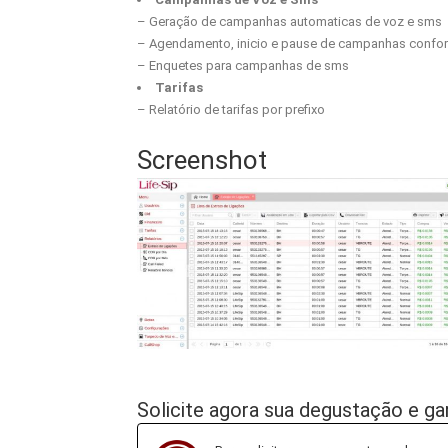
– Geração de campanhas automaticas de voz e sms
– Agendamento, inicio e pause de campanhas conf
– Enquetes para campanhas de sms
Tarifas
– Relatório de tarifas por prefixo
Endereço
Tel
Screenshot
Rua Brigadeiro Eduardo Gomes,
(31
1060 sl 202
(21
Gloria - Belo Horizonte
(11
Minas Gerais
080
Operadora Voip autorizada pela
Anatel: SCM / STFC
Solicite agora sua degustação e g