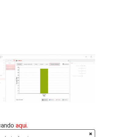
Rede Social
Life-sip Telecomunicações e
Tecnologia
icando
aqui.