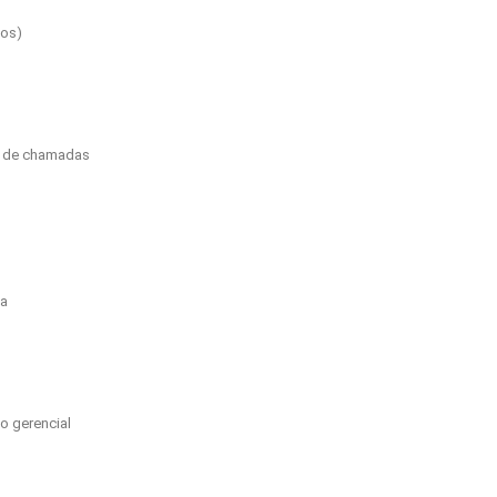
ios)
o de chamadas
ia
o gerencial