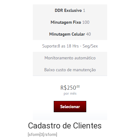
Cadastro de Clientes
[sform]3[/sform]