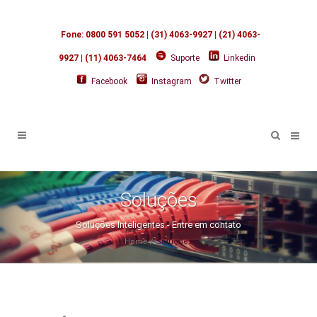
Fone: 0800 591 5052 | (31) 4063-9927 | (21) 4063-
9927 | (11) 4063-7464
Suporte
Linkedin
Facebook
Instagram
Twitter
Soluções
Soluções Inteligentes - Entre em contato
Home
/
Soluções